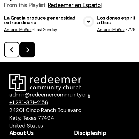
From this
Playlist
:
Redeemer en Español
La Gracia produce generosidad
Los dones espiritu
extraordinaria
a Dios
View Media
Vie
Antonio Muñoz
•
Last Sunday
Antonio Muñoz
•
7/26/
admin@redeemercommunity.org
+1 281-371-2156
24201 Cinco Ranch Boulevard
Katy, Texas 77494
United States
About Us
Discipleship