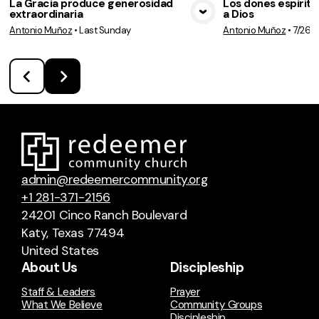
La Gracia produce generosidad
Los dones espiritu
extraordinaria
a Dios
View Media
Vie
Antonio Muñoz
•
Last Sunday
Antonio Muñoz
•
7/26/
admin@redeemercommunity.org
+1 281-371-2156
24201 Cinco Ranch Boulevard
Katy, Texas 77494
United States
About Us
Discipleship
Staff & Leaders
Prayer
What We Believe
Community Groups
Discipleship